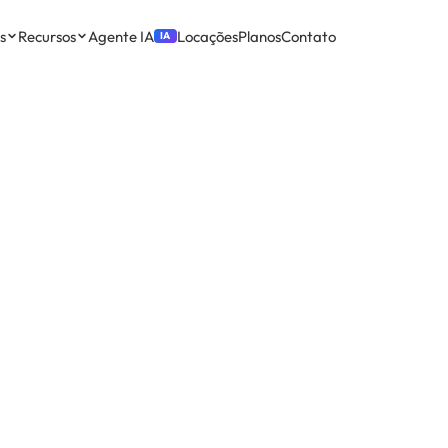
s
Recursos
Agente IA
Locações
Planos
Contato
IA