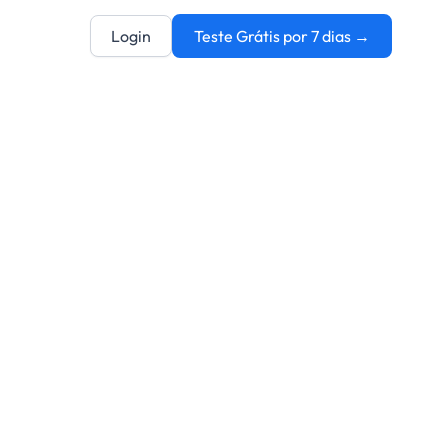
Login
Teste Grátis por 7 dias →